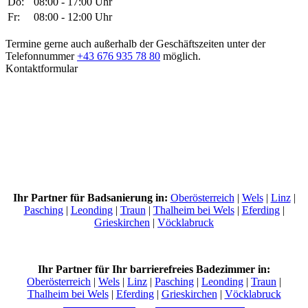
Do:
08:00 - 17:00 Uhr
Fr:
08:00 - 12:00 Uhr
Termine gerne auch außerhalb der Geschäftszeiten unter der
Telefonnummer
+43 676 935 78 80
möglich.
Kontaktformular
Ihr Partner für Badsanierung in:
Oberösterreich
|
Wels
|
Linz
|
Pasching
|
Leonding
|
Traun
|
Thalheim bei Wels
|
Eferding
|
Grieskirchen
|
Vöcklabruck
Ihr Partner für Ihr barrierefreies Badezimmer in:
Oberösterreich
|
Wels
|
Linz
|
Pasching
|
Leonding
|
Traun
|
Thalheim bei Wels
|
Eferding
|
Grieskirchen
|
Vöcklabruck