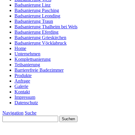
Badsanierung Linz
Badsanierung Pasching
Badsanierung Leonding
Badsanierung Traun
Badsanierung Thalheim bei Wels
Badsanierung Eferding
Badsanierung Grieskirchen
Badsanierung Vöcklabruck
Home
Unternehmen
Komplettsanierung
Teilsanierung
Barrierefreie Badezimmer
Produkte
Anfrage
Galerie
Kontakt
Impressum
Datenschutz
Navigation
Suche
Suchen
nach: