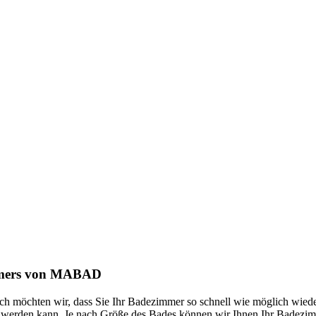
zimmers von MABAD
ich möchten wir, dass Sie Ihr Badezimmer so schnell wie möglich wied
n werden kann. Je nach Größe des Bades können wir Ihnen Ihr Badezim